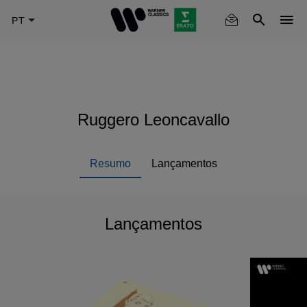
Skip
to
main
content
Ruggero Leoncavallo
Resumo
Lançamentos
Lançamentos