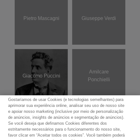
Pietro Mascagni
Giuseppe Verdi
Amilcare
Giacomo Puccini
Ponchielli
Gostaríamos de usar Cookies (e tecnologias semelhantes) para
aprimorar sua experiência online, analisar seu uso de nosso site
e apoiar nosso marketing (inclusive por meio de personalização
de anúncios, insights de anúncios e segmentação de anúncios).
Se você deseja que definamos Cookies diferentes dos
Contato
Boletim de Notícias
Termos de Uso
estritamente necessários para o funcionamento do nosso site,
favor clicar em “Aceitar todos os cookies”. Você também poderá
Política de Privacidade
Mapa do Site