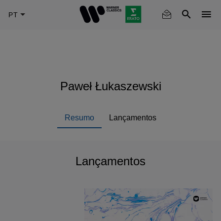
Skip
to
main
content
Paweł Łukaszewski
Resumo
Lançamentos
Lançamentos