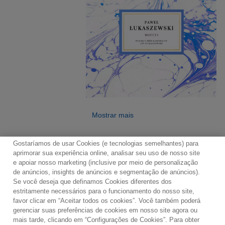
Mostrar mais
Gostaríamos de usar Cookies (e tecnologias semelhantes) para
aprimorar sua experiência online, analisar seu uso de nosso site
e apoiar nosso marketing (inclusive por meio de personalização
de anúncios, insights de anúncios e segmentação de anúncios).
Se você deseja que definamos Cookies diferentes dos
Contato
Boletim de Notícias
Termos de Uso
estritamente necessários para o funcionamento do nosso site,
favor clicar em “Aceitar todos os cookies”. Você também poderá
Política de Privacidade
Mapa do Site
gerenciar suas preferências de cookies em nosso site agora ou
Política de Cookies
Configurações de Cookies
mais tarde, clicando em “Configurações de Cookies”. Para obter