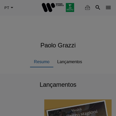
Skip
to
main
content
Paolo Grazzi
Resumo
Lançamentos
Lançamentos