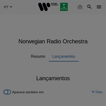
Skip
to
main
content
Norwegian Radio Orchestra
Resumo
Lançamentos
Lançamentos
Aparece também em
Filtro