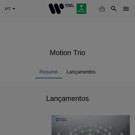
Skip
to
main
content
Motion Trio
Resumo
Lançamentos
Lançamentos