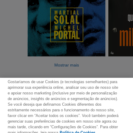
Mostrar mais
Gostaríamos de usar Cookies (e tecnologias semelhantes) para
aprimorar sua experiência online, analisar seu uso de nosso site
e apoiar nosso marketing (inclusive por meio de personalização
de anúncios, insights de anúncios e segmentação de anúncios).
Se você deseja que definamos Cookies diferentes dos
Contato
Boletim de Notícias
Termos de Uso
estritamente necessários para o funcionamento do nosso site,
favor clicar em “Aceitar todos os cookies”. Você também poderá
Política de Privacidade
Mapa do Site
gerenciar suas preferências de cookies em nosso site agora ou
Política de Cookies
Configurações de Cookies
mais tarde, clicando em “Configurações de Cookies”. Para obter
mais informações, leia nossa
Política de Cookies