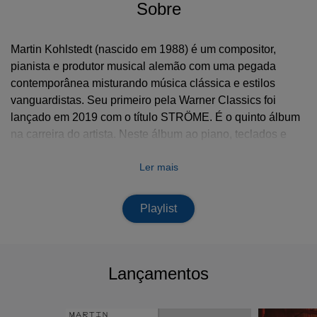
Sobre
Martin Kohlstedt (nascido em 1988) é um compositor,
pianista e produtor musical alemão com uma pegada
contemporânea misturando música clássica e estilos
vanguardistas. Seu primeiro pela Warner Classics foi
lançado em 2019 com o título STRÖME. É o quinto álbum
na carreira do artista. Neste álbum ao piano, teclados e
sintetizadores de Kohlstedt se unem 50 cantores da
Ler mais
GewandhausChor na busca pelas origens comuns do
piano e da voz. O resultado é um álbum contemplativo e
surpreendente.
Playlist
Lançamentos