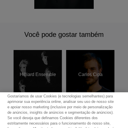
Você pode gostar também
Hilliard Ensemble
Carlos Cipa
Gostaríamos de usar Cookies (e tecnologias semelhantes) para
aprimorar sua experiência online, analisar seu uso de nosso site
e apoiar nosso marketing (inclusive por meio de personalização
de anúncios, insights de anúncios e segmentação de anúncios).
Se você deseja que definamos Cookies diferentes dos
Contato
Boletim de Notícias
Termos de Uso
estritamente necessários para o funcionamento do nosso site,