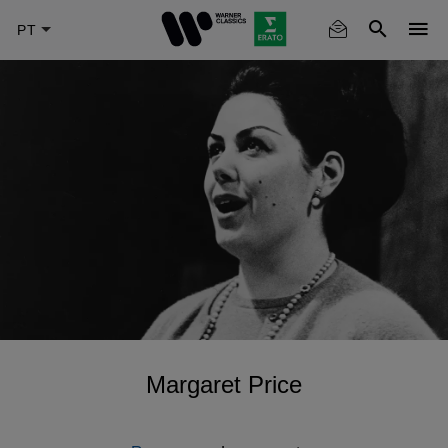
Skip
to
main
content
Margaret Price