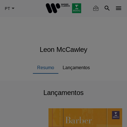
Skip
to
main
content
Leon McCawley
Resumo
Lançamentos
Lançamentos