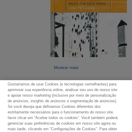
Mostrar mais
Gostaríamos de usar Cookies (e tecnologias semelhantes) para
aprimorar sua experiência online, analisar seu uso de nosso site
e apoiar nosso marketing (inclusive por meio de personalização
de anúncios, insights de anúncios e segmentação de anúncios).
Se você deseja que definamos Cookies diferentes dos
Contato
Boletim de Notícias
Termos de Uso
estritamente necessários para o funcionamento do nosso site,
favor clicar em “Aceitar todos os cookies”. Você também poderá
Política de Privacidade
Mapa do Site
gerenciar suas preferências de cookies em nosso site agora ou
Política de Cookies
Configurações de Cookies
mais tarde, clicando em “Configurações de Cookies”. Para obter