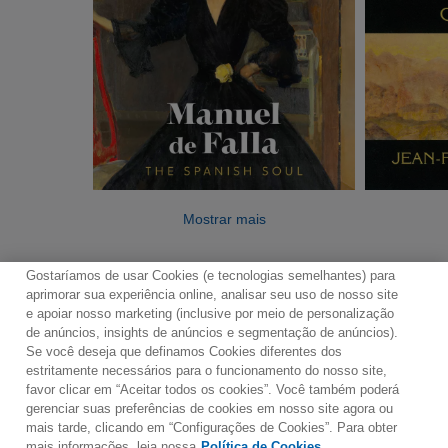
Mostrar mais
Gostaríamos de usar Cookies (e tecnologias semelhantes) para
aprimorar sua experiência online, analisar seu uso de nosso site
e apoiar nosso marketing (inclusive por meio de personalização
de anúncios, insights de anúncios e segmentação de anúncios).
Se você deseja que definamos Cookies diferentes dos
Contato
Boletim de Notícias
Termos de Uso
estritamente necessários para o funcionamento do nosso site,
favor clicar em “Aceitar todos os cookies”. Você também poderá
Política de Privacidade
Mapa do Site
gerenciar suas preferências de cookies em nosso site agora ou
Política de Cookies
Configurações de Cookies
mais tarde, clicando em “Configurações de Cookies”. Para obter
mais informações, leia nossa
Política de Cookies