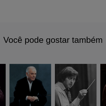
Você pode gostar também