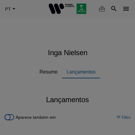
Skip
to
main
content
Inga Nielsen
Resumo
Lançamentos
Lançamentos
Aparece também em
Filtro