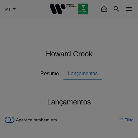
Skip
to
main
content
Howard Crook
Resumo
Lançamentos
Lançamentos
Aparece também em
Filtro