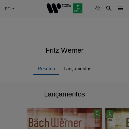
Skip
to
main
content
Fritz Werner
Resumo
Lançamentos
Lançamentos