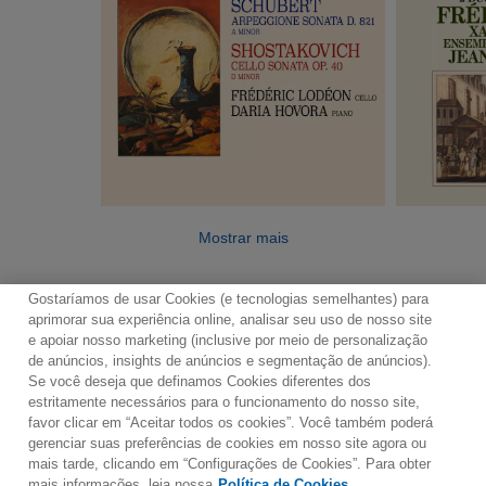
Mostrar mais
Gostaríamos de usar Cookies (e tecnologias semelhantes) para
aprimorar sua experiência online, analisar seu uso de nosso site
e apoiar nosso marketing (inclusive por meio de personalização
de anúncios, insights de anúncios e segmentação de anúncios).
Se você deseja que definamos Cookies diferentes dos
Contato
Boletim de Notícias
Termos de Uso
estritamente necessários para o funcionamento do nosso site,
favor clicar em “Aceitar todos os cookies”. Você também poderá
Política de Privacidade
Mapa do Site
gerenciar suas preferências de cookies em nosso site agora ou
Política de Cookies
Configurações de Cookies
mais tarde, clicando em “Configurações de Cookies”. Para obter
mais informações, leia nossa
Política de Cookies