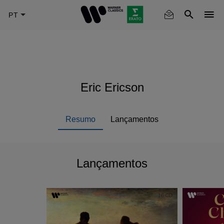
Skip
to
main
content
Eric Ericson
Resumo
Lançamentos
Lançamentos