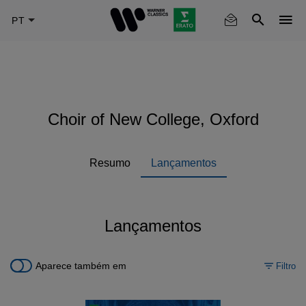
Skip
to
main
content
Choir of New College, Oxford
Resumo
Lançamentos
Lançamentos
Aparece também em
Filtro