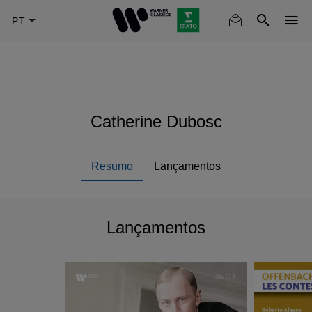
Skip
to
main
content
Catherine Dubosc
Resumo
Lançamentos
Lançamentos