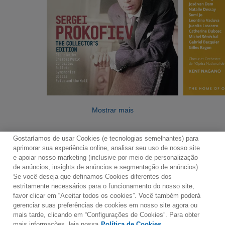
Mostrar mais
Gostaríamos de usar Cookies (e tecnologias semelhantes) para
aprimorar sua experiência online, analisar seu uso de nosso site
e apoiar nosso marketing (inclusive por meio de personalização
de anúncios, insights de anúncios e segmentação de anúncios).
Se você deseja que definamos Cookies diferentes dos
Contato
Boletim de Notícias
Termos de Uso
estritamente necessários para o funcionamento do nosso site,
favor clicar em “Aceitar todos os cookies”. Você também poderá
Política de Privacidade
Mapa do Site
gerenciar suas preferências de cookies em nosso site agora ou
Política de Cookies
Configurações de Cookies
mais tarde, clicando em “Configurações de Cookies”. Para obter
mais informações, leia nossa
Política de Cookies