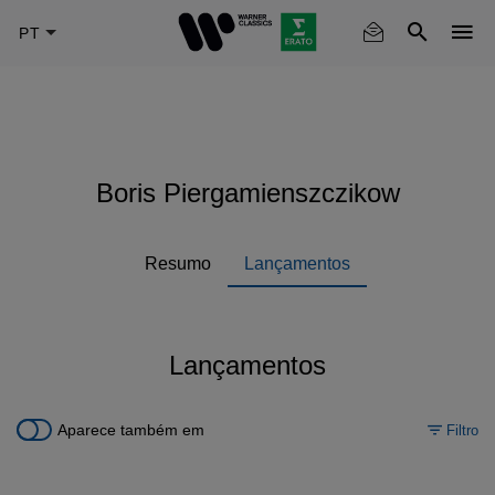
Skip
to
main
content
Boris Piergamienszczikow
Resumo
Lançamentos
Lançamentos
Aparece também em
Filtro