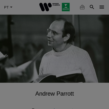
Skip
to
main
content
Andrew Parrott