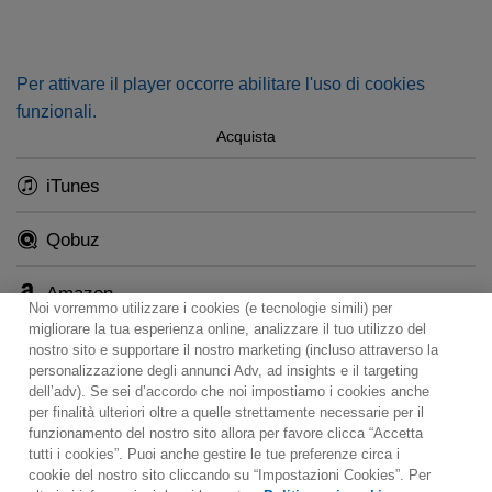
Per attivare il player occorre abilitare l'uso di cookies
funzionali.
Acquista
iTunes
Qobuz
Amazon
Noi vorremmo utilizzare i cookies (e tecnologie simili) per
migliorare la tua esperienza online, analizzare il tuo utilizzo del
nostro sito e supportare il nostro marketing (incluso attraverso la
personalizzazione degli annunci Adv, ad insights e il targeting
dell’adv). Se sei d’accordo che noi impostiamo i cookies anche
per finalità ulteriori oltre a quelle strettamente necessarie per il
Contact
Notiziario
Politica sui cookie
funzionamento del nostro sito allora per favore clicca “Accetta
Impostazioni dei cookie
tutti i cookies”. Puoi anche gestire le tue preferenze circa i
cookie del nostro sito cliccando su “Impostazioni Cookies”. Per