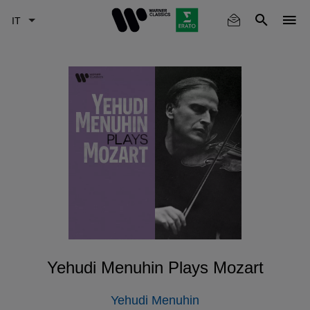
Skip
to
main
content
Yehudi Menuhin Plays Mozart
Yehudi Menuhin