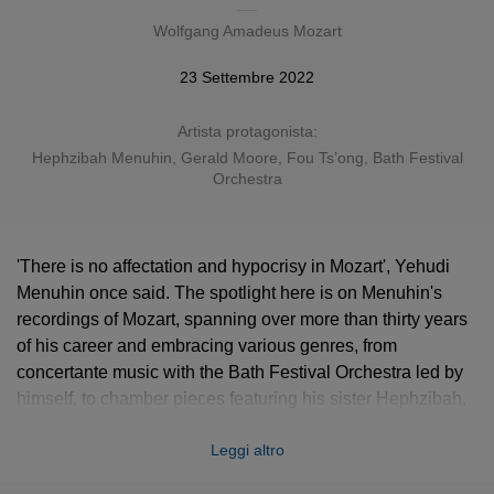
Wolfgang Amadeus Mozart
23 Settembre 2022
Artista protagonista:
Hephzibah Menuhin
,
Gerald Moore
, Fou Ts’ong, Bath Festival
Orchestra
'There is no affectation and hypocrisy in Mozart', Yehudi
Menuhin once said. The spotlight here is on Menuhin's
recordings of Mozart, spanning over more than thirty years
of his career and embracing various genres, from
concertante music with the Bath Festival Orchestra led by
himself, to chamber pieces featuring his sister Hephzibah,
Gerald Moore and Fou Ts’ong. He also features as
Leggi altro
conductor of a number of orchestral works including the
delightful
Serenata Notturna
.