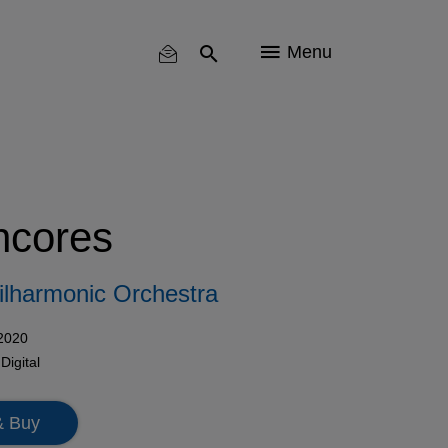
Menu
ncores
ilharmonic Orchestra
 2020
n
Digital
& Buy