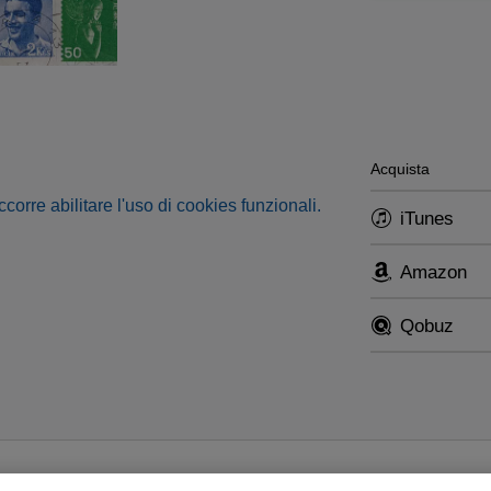
Acquista
occorre abilitare l'uso di cookies funzionali.
iTunes
Amazon
Qobuz