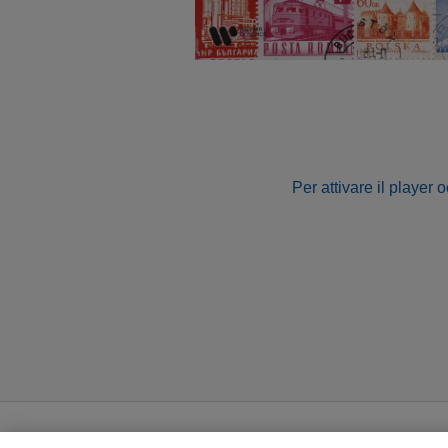
Per attivare il player 