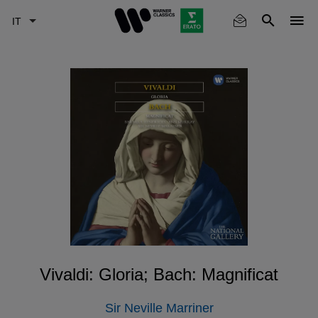
Skip
to
main
content
Vivaldi: Gloria; Bach: Magnificat
Sir Neville Marriner