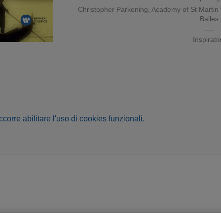
Christopher Parkening
,
Academy of St Martin i
Bailes
Inspirati
occorre abilitare l'uso di cookies funzionali.