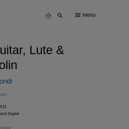
Menu
uitar, Lute &
lin
ondi
aldi
2011
and
Digital
onista: