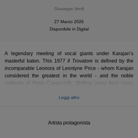
Giuseppe Verdi
27 Marzo 2026
Disponibile in
Digital
A legendary meeting of vocal giants under Karajan’s
masterful baton. This 1977
Il Trovatore
Il Trovatore
is defined by the
incomparable Leonora of Leontyne Price - whom Karajan
considered the greatest in the world - and the noble
authority of Piero Cappuccilli. Shifting away from crude
melodrama, Karajan transforms Verdi’s score into a
Leggi altro
shimmering, late-romantic masterpiece, where the Berlin
Philharmonic provides a wall of sound as plush as velvet
and as sharp as steel
Artista protagonista