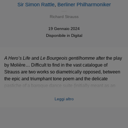
Sir Simon Rattle
,
Berliner Philharmoniker
Richard Strauss
19 Gennaio 2024
Disponibile in
Digital
A Hero’s Life
and
Le Bourgeois gentilhomme
after the play
by Molière… Difficult to find in the vast catalogue of
Strauss are two works so diametrically opposed, between
the epic and triumphant tone poem and the delicate
pastiche of a baroque dance suite (initially meant as an
intermezzo for
Ariadne auf Naxos
)! Simon Rattle proves he
Leggi altro
feels at ease on all types of terrains and beautifully
captures the spirit of these pieces.