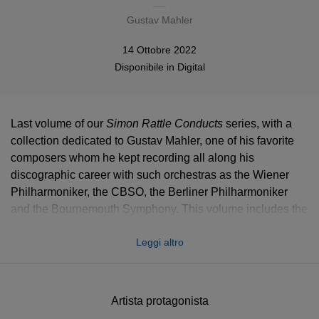
Gustav Mahler
14 Ottobre 2022
Disponibile in
Digital
Last volume of our
Simon Rattle Conducts
series, with a
collection dedicated to Gustav Mahler, one of his favorite
composers whom he kept recording all along his
discographic career with such orchestras as the Wiener
Philharmoniker, the CBSO, the Berliner Philharmoniker
and the Bournemouth Symphony. This volume includes the
digital premiere of a beautiful version of the ninth
Leggi altro
symphony, the breathtaking
Symphony of a Thousand
, the
Resurrection
with his wife Magdalena Kožená, and various
lieder cycles featuring Thomas Allen and Simon
Keenlyside.
Artista protagonista