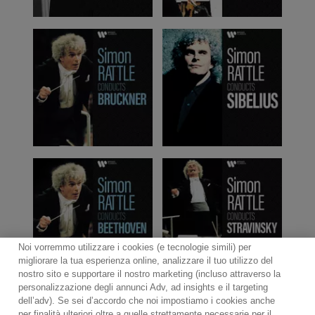
Noi vorremmo utilizzare i cookies (e tecnologie simili) per
migliorare la tua esperienza online, analizzare il tuo utilizzo del
nostro sito e supportare il nostro marketing (incluso attraverso la
personalizzazione degli annunci Adv, ad insights e il targeting
dell’adv). Se sei d’accordo che noi impostiamo i cookies anche
per finalità ulteriori oltre a quelle strettamente necessarie per il