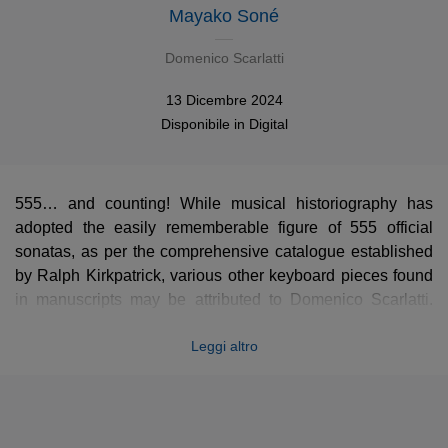
Mayako Soné
Domenico Scarlatti
13 Dicembre 2024
Disponibile in
Digital
555… and counting! While musical historiography has
adopted the easily rememberable figure of 555 official
sonatas, as per the comprehensive catalogue established
by Ralph Kirkpatrick, various other keyboard pieces found
in manuscripts may be attributed to Domenico Scarlatti.
Mayako Sone, selected a few of these pieces from
Leggi altro
collections in Barcelona (manuscripts once owned by
Enrique Granados, who largely contributed to the renewal
of Scaraltti’s music), Lisbon, Montserrat, Yale… to make us
discover these lesser-known pieces. This album also
includes an interesting alternate version of the
Sonata in D