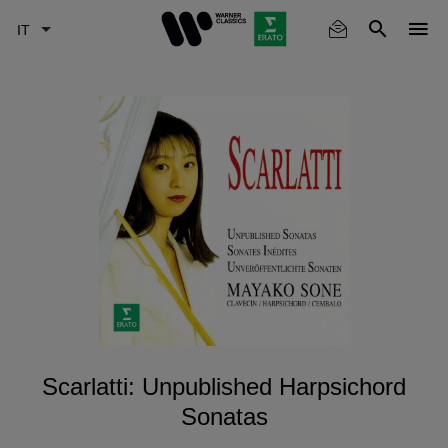
Skip
to
main
content
Scarlatti: Unpublished Harpsichord
Sonatas