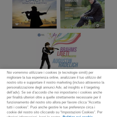
Noi vorremmo utilizzare i cookies (e tecnologie simili) per
migliorare la tua esperienza online, analizzare il tuo utilizzo del
nostro sito e supportare il nostro marketing (incluso attraverso la
personalizzazione degli annunci Adv, ad insights e il targeting
dell’adv). Se sei d’accordo che noi impostiamo i cookies anche
per finalità ulteriori oltre a quelle strettamente necessarie per il
Contact
Notiziario
Politica sui cookie
funzionamento del nostro sito allora per favore clicca “Accetta
Impostazioni dei cookie
tutti i cookies”. Puoi anche gestire le tue preferenze circa i
cookie del nostro sito cliccando su “Impostazioni Cookies”. Per