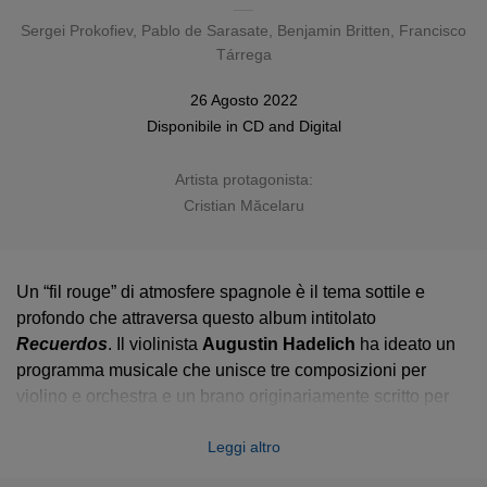
Sergei Prokofiev
,
Pablo de Sarasate
,
Benjamin Britten
,
Francisco
Tárrega
26 Agosto 2022
Disponibile in
CD
and
Digital
Artista protagonista:
Cristian Măcelaru
Un “fil rouge” di atmosfere spagnole è il tema sottile e
profondo che attraversa questo album intitolato
Recuerdos
Recuerdos
. Il violinista
Augustin Hadelich
ha ideato un
programma musicale che unisce tre composizioni per
violino e orchestra e un brano originariamente scritto per
chitarra sola. Nel Concerto per violino n. 2 di Prokofiev, in
Leggi altro
quello di Britten e nella Carmen Fantasy di Sarasate è
affiancato dalla WDR Sinfonieorchester e dal suo direttore