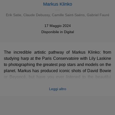
Markus Klinko
Erik Satie
,
Claude Debussy
,
Camille Saint-Saëns
,
Gabriel Fauré
17 Maggio 2024
Disponibile in
Digital
The incredible artistic pathway of Markus Klinko: from
studying harp at the Paris Conservatoire with Lily Laskine
to photographing the greatest pop stars and models on the
planet. Markus has produced iconic shots of David Bowie
or Beyoncé, but have you ever listened to the beautiful
albums he recorded for EMI? Before his hand injury forced
Leggi altro
him to redirect his career, he gave two exquisite recitals
dedicated to French Romantic and modern music, praised
by the critics. The first one includes solo pieces by Fauré,
Roussel or Saint-Saëns and transcriptions of piano works
by Debussy and Satie.