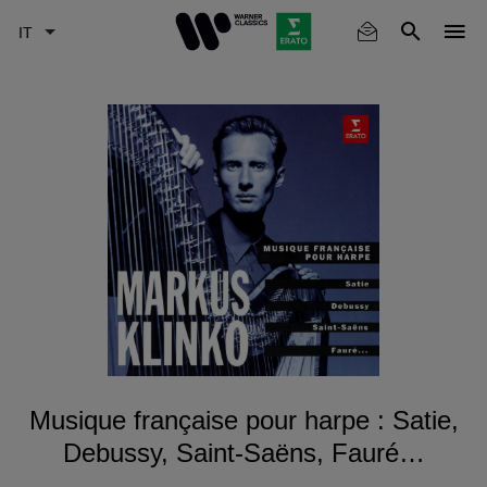
Skip
to
main
content
Musique française pour harpe : Satie,
Debussy, Saint-Saëns, Fauré…