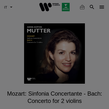
Skip
to
main
content
Mozart: Sinfonia Concertante - Bach:
Concerto for 2 violins