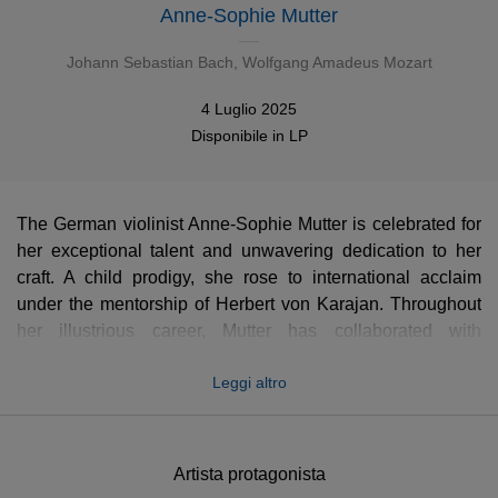
Anne-Sophie Mutter
Johann Sebastian Bach
,
Wolfgang Amadeus Mozart
4 Luglio 2025
Disponibile in
LP
The German violinist Anne-Sophie Mutter is celebrated for
her exceptional talent and unwavering dedication to her
craft. A child prodigy, she rose to international acclaim
under the mentorship of Herbert von Karajan. Throughout
her illustrious career, Mutter has collaborated with
renowned orchestras and conductors, showcasing her
Leggi altro
versatility and technical brilliance.
This vinyl features two of the most celebrated concertos for
two instruments: Bach’s Concerto for Two Violins and
Artista protagonista
Mozart’s Sinfonia Concertante for Violin and Viola,