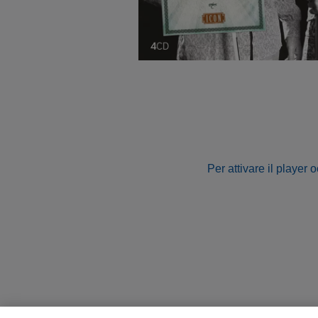
Per attivare il player 