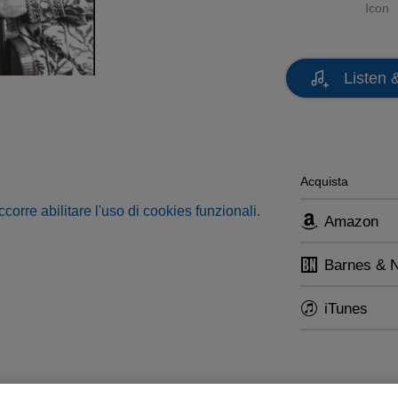
Icon
Listen 
Acquista
occorre abilitare l'uso di cookies funzionali.
Amazon
Barnes & 
iTunes