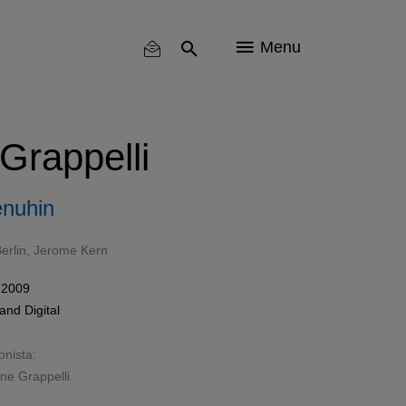
Menu
Grappelli
nuhin
erlin
,
Jerome Kern
 2009
and
Digital
onista:
ne Grappelli