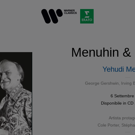
Menuhin & 
Yehudi Me
George Gershwin
,
Irving B
6 Settembre
Disponibile in
CD
Artista protag
Cole Porter
,
Stépha