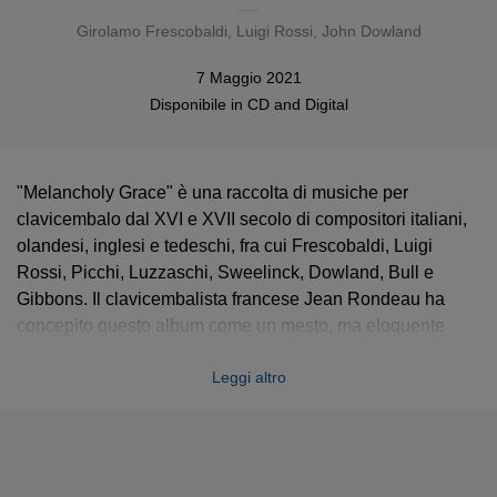
Girolamo Frescobaldi
,
Luigi Rossi
,
John Dowland
7 Maggio 2021
Disponibile in
CD
and
Digital
"Melancholy Grace" è una raccolta di musiche per
clavicembalo dal XVI e XVII secolo di compositori italiani,
olandesi, inglesi e tedeschi, fra cui Frescobaldi, Luigi
Rossi, Picchi, Luzzaschi, Sweelinck, Dowland, Bull e
Gibbons. Il clavicembalista francese Jean Rondeau ha
concepito questo album come un mesto, ma eloquente
dialogo fra due voci contrastanti: la malinconia
Leggi altro
rappresentata dal cromatismo musicale e la malinconia
attraverso lacrime e lamenti espressi in musica. A ciascuna
voce il proprio strumento: un virginale italiano del XVI
secolo per le ‘lacrime’ e una moderna replica di un
clavicembalo del XVIII secolo per i brani ‘cromatici’.