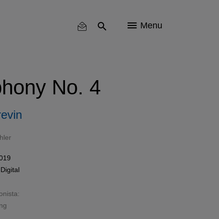
Menu
hony No. 4
evin
hler
2019
Digital
onista:
ing