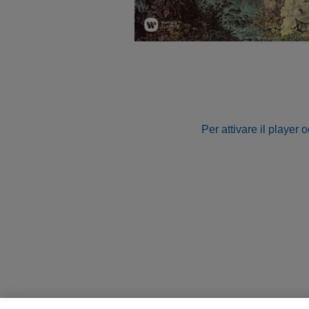
Per attivare il player 