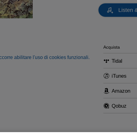
Listen 
Acquista
occorre abilitare l'uso di cookies funzionali.
Tidal
iTunes
Amazon
Qobuz