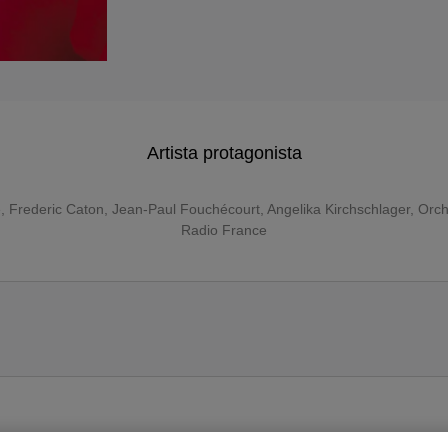
Artista protagonista
e
,
Frederic Caton
,
Jean-Paul Fouchécourt
,
Angelika Kirchschlager
,
Orch
Radio France