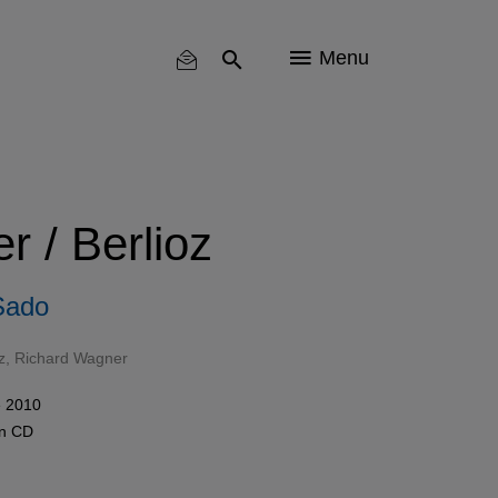
Menu
r / Berlioz
Sado
z
,
Richard Wagner
 2010
in
CD