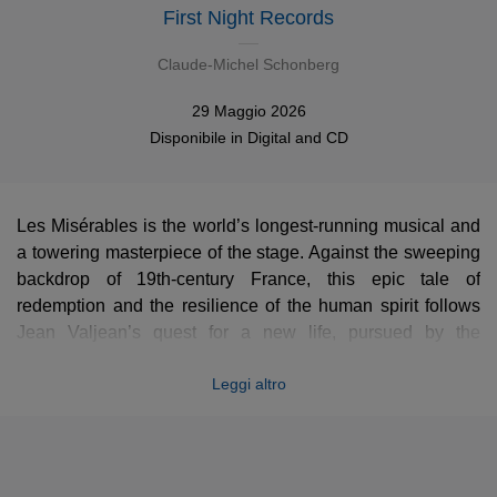
First Night Records
Claude-Michel Schonberg
29 Maggio 2026
Disponibile in
Digital
and
CD
Les Misérables is the world’s longest-running musical and
a towering masterpiece of the stage. Against the sweeping
backdrop of 19th-century France, this epic tale of
redemption and the resilience of the human spirit follows
Jean Valjean’s quest for a new life, pursued by the
relentless shadows of his past.
Leggi altro
Cameron Mackintosh’s acclaimed, brilliant new staging
has taken the world by storm and has been hailed “Les Mis
for the 21st Century”
(Huffington Post),
“a reborn dream of a
production”
(Daily Telegraph)
and “perfect theatre in a