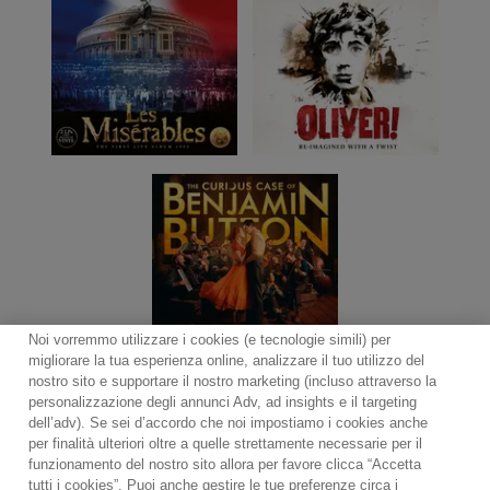
Noi vorremmo utilizzare i cookies (e tecnologie simili) per
migliorare la tua esperienza online, analizzare il tuo utilizzo del
nostro sito e supportare il nostro marketing (incluso attraverso la
personalizzazione degli annunci Adv, ad insights e il targeting
dell’adv). Se sei d’accordo che noi impostiamo i cookies anche
per finalità ulteriori oltre a quelle strettamente necessarie per il
Contact
Notiziario
Politica sui cookie
funzionamento del nostro sito allora per favore clicca “Accetta
Impostazioni dei cookie
tutti i cookies”. Puoi anche gestire le tue preferenze circa i