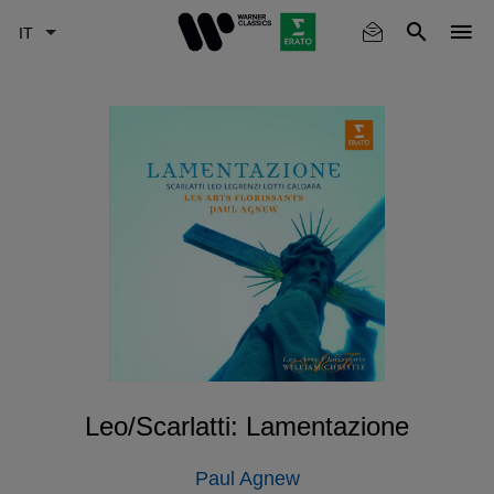
Skip
to
main
content
Leo/Scarlatti: Lamentazione
Paul Agnew