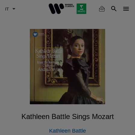
Skip
to
main
content
Kathleen Battle Sings Mozart
Kathleen Battle