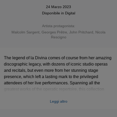
24 Marzo 2023
Disponibile in
Digital
Artista protagonista:
Malcolm Sargent
,
Georges Prêtre
,
John Pritchard
,
Nicola
Rescigno
The legend of la Divina comes of course from her amazing
discographic legacy, with dozens of iconic studio operas
and recitals, but even more from her stunning stage
presence, which left a lasting mark to the privileged
attendees of her live performances. Spanning all the
greatest works of the operatic repertoire, this collection
revives the electrifying Callas nights in the most prestigious
Leggi altro
venues. It includes concerts from no less than ten distinct
locations, from Paris and Amsterdam to London and San
Remo, with such distinguished partners as Malcolm