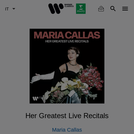
Skip
to
main
content
Her Greatest Live Recitals
Maria Callas