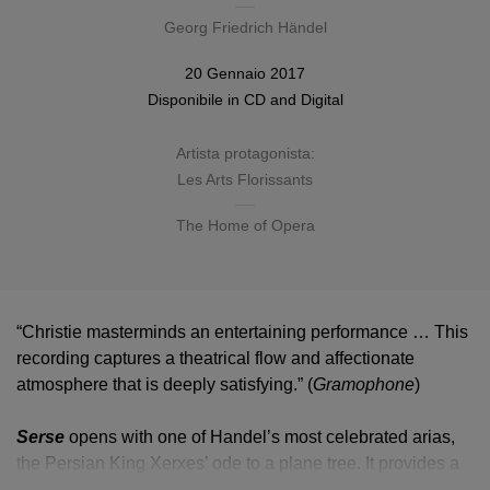
Georg Friedrich Händel
20 Gennaio 2017
Disponibile in
CD
and
Digital
Artista protagonista:
Les Arts Florissants
The Home of Opera
“Christie masterminds an entertaining performance … This
recording captures a theatrical flow and affectionate
atmosphere that is deeply satisfying.” (
Gramophone
)
Serse
Serse
opens with one of Handel’s most celebrated arias,
the Persian King Xerxes’ ode to a plane tree. It provides a
serene prelude to an enthralling opera, propelled by power