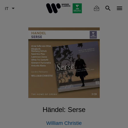
Skip
to
main
content
Händel: Serse
William Christie