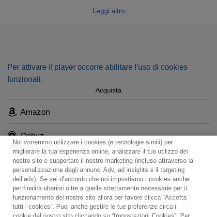
Leggi altro
games and amorous intrigue and filled with dazzling vocal
virtuosity. Anne Sofie von Otter in the title role leads a
superbly balanced cast under the direction of William
Christie, a master of baroque style.
Per attivare il player occorre abilitare l'uso di cookies
funzionali.
Acquista
Amazon
Qobuz
Noi vorremmo utilizzare i cookies (e tecnologie simili) per
migliorare la tua esperienza online, analizzare il tuo utilizzo del
nostro sito e supportare il nostro marketing (incluso attraverso la
personalizzazione degli annunci Adv, ad insights e il targeting
dell’adv). Se sei d’accordo che noi impostiamo i cookies anche
per finalità ulteriori oltre a quelle strettamente necessarie per il
Contact
Notiziario
Politica sui cookie
funzionamento del nostro sito allora per favore clicca “Accetta
Impostazioni dei cookie
tutti i cookies”. Puoi anche gestire le tue preferenze circa i
cookie del nostro sito cliccando su “Impostazioni Cookies”. Per