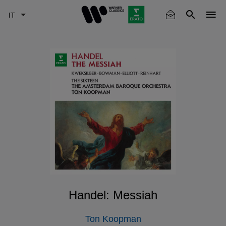
Skip
to
main
content
Handel: Messiah
Ton Koopman