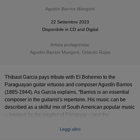
Agustín Barrios Mangoré
22 Settembre 2023
Disponibile in
CD
and
Digital
Artista protagonista:
Agustín Barrios Mangoré
, Orlando Rojas
Thibaut Garcia pays tribute with El Bohemio to the
Paraguayan guitar virtuoso and composer Agustín Barrios
(1885-1944). As Garcia explains, “Barrios is an essential
composer in the guitarist’s repertoire. His music can be
described as a skilful mix of South American popular music
– inspired by the jungles of Paraguay – and the
Romanticism of Chopin and Schumann, composers he
Leggi altro
idolised.” El Bohemio duly complements 16 varied works
by Barrios himself with three of his transcriptions of famous