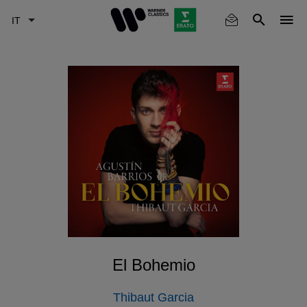
Skip
to
main
content
El Bohemio
Thibaut Garcia