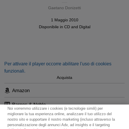
Gaetano Donizetti
1 Maggio 2010
Disponibile in
CD
and
Digital
Per attivare il player occorre abilitare l'uso di cookies
funzionali.
Acquista
Amazon
Barnes & Noble
Noi vorremmo utilizzare i cookies (e tecnologie simili) per
migliorare la tua esperienza online, analizzare il tuo utilizzo del
nostro sito e supportare il nostro marketing (incluso attraverso la
personalizzazione degli annunci Adv, ad insights e il targeting