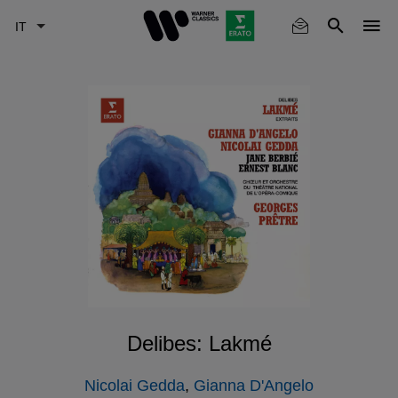
Skip
to
main
content
Delibes: Lakmé
Nicolai Gedda
,
Gianna D'Angelo