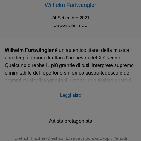
Wilhelm Furtwängler
24 Settembre 2021
Disponibile in
CD
Wilhelm Furtwängler
è un autentico titano della musica,
uno dei più grandi direttori d’orchestra del XX secolo.
Qualcuno direbbe IL più grande di tutti. Interprete supremo
e inimitabile del repertorio sinfonico austro-tedesco e dei
drammi musicali wagneriani, rimane un altissimo punto di
riferimento per interpreti e pubblico.
Leggi altro
Questo cofanetto da 55CD non solo è la prima raccolta che
unisce l’intero catalogo di registrazioni in studio di
Furtwängler, ma comprende anche tutte le registrazioni dal
Artista protagonista
vivo realizzate con lo scopo della pubblicazione
commerciale. Un’attenta ricerca ha persino portato alla
luce materiale inedito, registrato a Vienna e Copenaghen.
Dietrich Fischer-Dieskau
,
Elisabeth Schwarzkopf
,
Yehudi