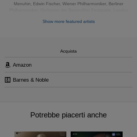
Menuhin
,
Edwin Fischer
,
Wiener Philharmoniker
,
Berliner
Ogni registrazione è stata rimasterizzata per un’esperienza
Philharmoniker
,
Orchester der Bayreuther Festspiele
,
London
di ascolto in alta definizione.
Philharmonic Orchestra
,
Philharmonia Orchestra
,
The Royal
Show more featured artists
Opera
Acquista
Amazon
Barnes & Noble
Potrebbe piacerti anche