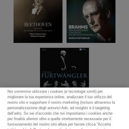
Noi vorremmo utilizzare i cookies (e tecnologie simili) per
migliorare la tua esperienza online, analizzare il tuo utilizzo del
nostro sito e supportare il nostro marketing (incluso attraverso la
personalizzazione degli annunci Adv, ad insights e il targeting
dell’adv). Se sei d’accordo che noi impostiamo i cookies anche
per finalità ulteriori oltre a quelle strettamente necessarie per il
Contact
Notiziario
Politica sui cookie
funzionamento del nostro sito allora per favore clicca “Accetta
Impostazioni dei cookie