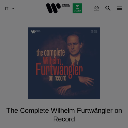
Skip
to
main
content
The Complete Wilhelm Furtwängler on
Record