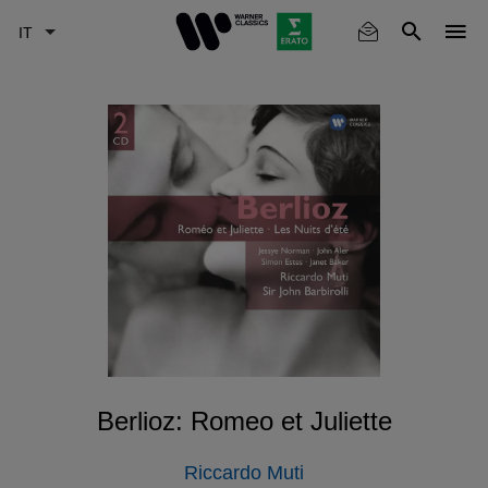
Skip
to
main
content
Berlioz: Romeo et Juliette
Riccardo Muti