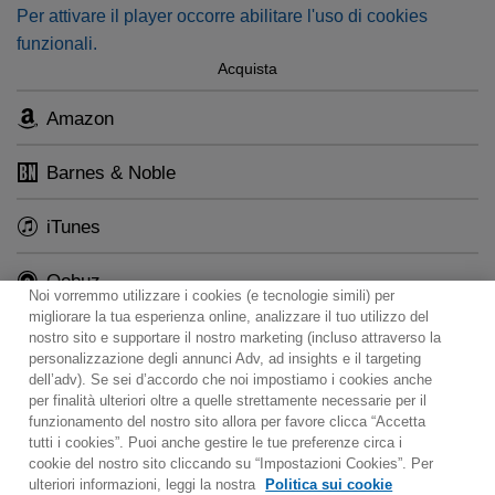
Per attivare il player occorre abilitare l'uso di cookies
funzionali.
Acquista
Amazon
Barnes & Noble
iTunes
Qobuz
Noi vorremmo utilizzare i cookies (e tecnologie simili) per
migliorare la tua esperienza online, analizzare il tuo utilizzo del
nostro sito e supportare il nostro marketing (incluso attraverso la
personalizzazione degli annunci Adv, ad insights e il targeting
dell’adv). Se sei d’accordo che noi impostiamo i cookies anche
per finalità ulteriori oltre a quelle strettamente necessarie per il
Contact
Notiziario
Politica sui cookie
funzionamento del nostro sito allora per favore clicca “Accetta
Impostazioni dei cookie
tutti i cookies”. Puoi anche gestire le tue preferenze circa i
cookie del nostro sito cliccando su “Impostazioni Cookies”. Per
Would you prefer to visit our website in English?
ulteriori informazioni, leggi la nostra
Politica sui cookie