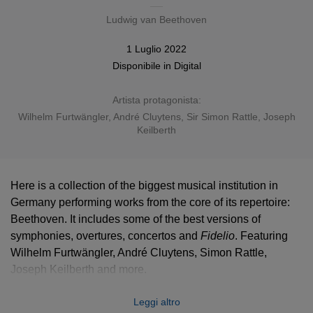
Ludwig van Beethoven
1 Luglio 2022
Disponibile in
Digital
Artista protagonista:
Wilhelm Furtwängler
,
André Cluytens
,
Sir Simon Rattle
,
Joseph
Keilberth
Here is a collection of the biggest musical institution in
Germany performing works from the core of its repertoire:
Beethoven. It includes some of the best versions of
symphonies, overtures, concertos and
Fidelio
. Featuring
Wilhelm Furtwängler, André Cluytens, Simon Rattle,
Joseph Keilberth and more.
Leggi altro