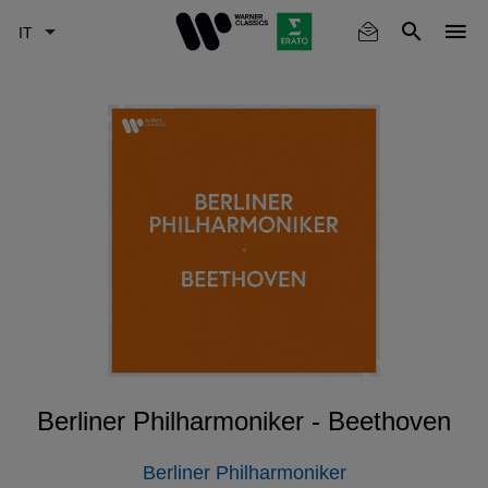
Skip
to
main
content
Berliner Philharmoniker - Beethoven
Berliner Philharmoniker