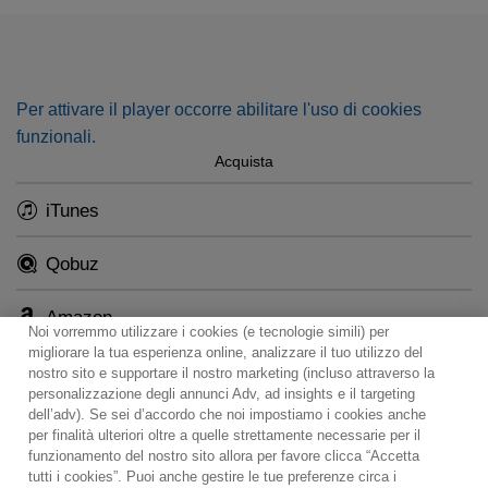
Per attivare il player occorre abilitare l'uso di cookies
funzionali.
Acquista
iTunes
Qobuz
Amazon
Noi vorremmo utilizzare i cookies (e tecnologie simili) per
migliorare la tua esperienza online, analizzare il tuo utilizzo del
nostro sito e supportare il nostro marketing (incluso attraverso la
personalizzazione degli annunci Adv, ad insights e il targeting
dell’adv). Se sei d’accordo che noi impostiamo i cookies anche
per finalità ulteriori oltre a quelle strettamente necessarie per il
Contact
Notiziario
Politica sui cookie
funzionamento del nostro sito allora per favore clicca “Accetta
Impostazioni dei cookie
tutti i cookies”. Puoi anche gestire le tue preferenze circa i