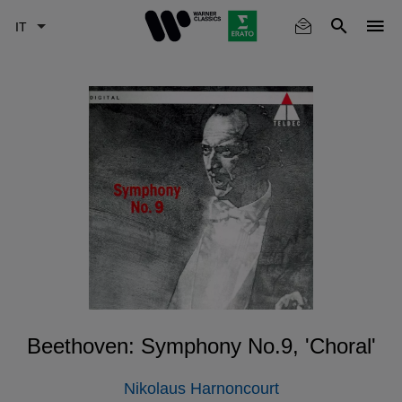
Skip
to
main
content
Beethoven: Symphony No.9, 'Choral'
Nikolaus Harnoncourt