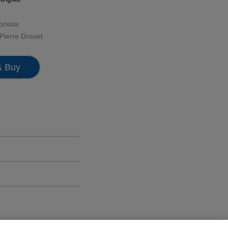
onista:
Pierre Drouet
& Buy