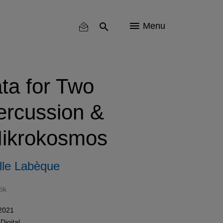
Menu
ta for Two
ercussion &
Mikrokosmos
lle Labèque
ók
 2021
n
Digital