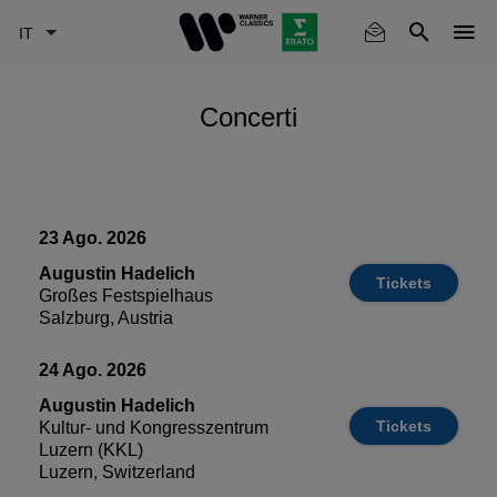
Skip
to
Seleziona
main
content
Concerti
23 Ago. 2026
Augustin Hadelich
Tickets
Großes Festspielhaus
Salzburg, Austria
24 Ago. 2026
Augustin Hadelich
Tickets
Kultur- und Kongresszentrum
Luzern (KKL)
Luzern, Switzerland