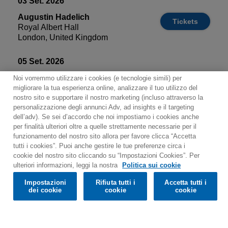
03 Set. 2026
Augustin Hadelich
Tickets
Royal Albert Hall
London, United Kingdom
05 Set. 2026
Augustin Hadelich
Noi vorremmo utilizzare i cookies (e tecnologie simili) per
Tickets
Kultur- und Kongresszentrum
migliorare la tua esperienza online, analizzare il tuo utilizzo del
Luzern (KKL)
nostro sito e supportare il nostro marketing (incluso attraverso la
personalizzazione degli annunci Adv, ad insights e il targeting
Luzern, Switzerland
dell’adv). Se sei d’accordo che noi impostiamo i cookies anche
per finalità ulteriori oltre a quelle strettamente necessarie per il
07 Set. 2026
funzionamento del nostro sito allora per favore clicca “Accetta
tutti i cookies”. Puoi anche gestire le tue preferenze circa i
Augustin Hadelich
Tickets
cookie del nostro sito cliccando su “Impostazioni Cookies”. Per
Het Concertgebouw Amsterdam
Would you prefer to visit our website in English?
ulteriori informazioni, leggi la nostra
Politica sui cookie
Amsterdam, Netherlands
Impostazioni
Rifiuta tutti i
Accetta tutti i
Confirm
dei cookie
cookie
cookie
09 Set. 2026
Augustin Hadelich
Tickets
Konzerthaus Wien